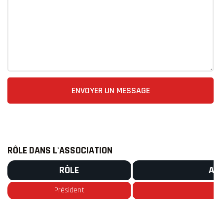
ENVOYER UN MESSAGE
RÔLE DANS L'ASSOCIATION
RÔLE
AN
Président