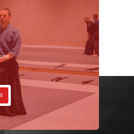
otre
RE