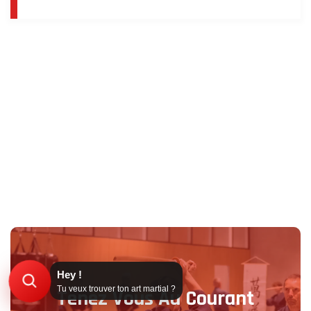
Hey !
Tu veux trouver ton art martial ?
Tenez Vous Au Courant