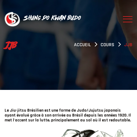
Shung Do Kwan Budo
JJB
ACCUEIL
COURS
JJB
Le Jiu-jitsu Brésilien est une forme de Judo/Jujutsu japonais
ayant évolué grâce à son arrivée au Brésil depuis les années 1920. Il
met l'accent sur la lutte, principalement au sol où il est redoutable.