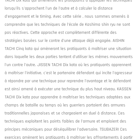
TACHI Dix kata qui amèneront les pratiquants à appliquer les techniques
lorsqu'ils s'approchent l'un de l'autre et à calculer la distance
d'engagement et le timing. Avec cette série , nous sommes amenés à
comprendre que les techniques de l'école de Kashima shin ryu ne sont
pas réactives. Cette approche est complètement différente des
stratégies basées sur le contre d'une attaque déjà engagée. AISHIN
TACHI Cinq kata qui amèneront les pratiquants à maîtriser une situation
dans laquelle les deux parties tentent d'utiliser les mêmes mouvements
l'un contre l'autre. JISSEN TACHI Dix kata où les pratiquants apprennent
à maîtriser l'initiative, c'est le partenaire défendant qui incite l'agresseur
à répondre par une technique pour reprendre l'avantage et le défendant
est ainsi amené à exécuter une technique du plus haut niveau. KASSEN
TACHI Dix kata pour apprendre à maîtriser les techniques adaptées aux
champs de bataille au temps où les guerriers portaient des armures
traditionnelles japonaises et se chargeaient en duel à distance. Ces
techniques exploitent les points faibles de l'armure et emploient des
principes mécaniques pour déséquilibrer l'adversaire. TSUBAZERI Ces
exercices amènent les pratiquants à maîtriser les affrontements à partir