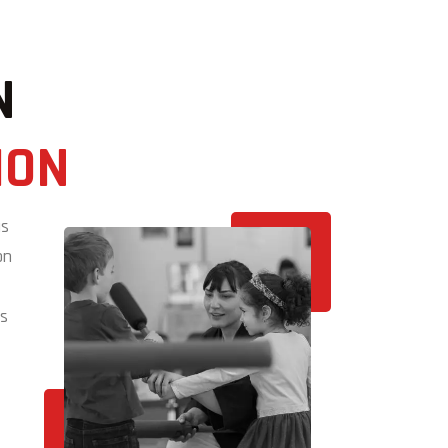
N
ION
as
on
es