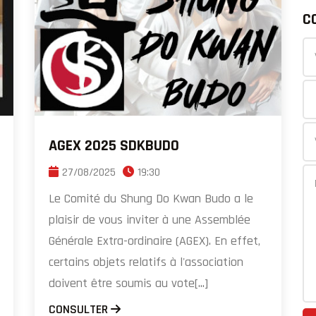
C
AGEX 2025 SDKBUDO
27/08/2025
19:30
Le Comité du Shung Do Kwan Budo a le
plaisir de vous inviter à une Assemblée
Générale Extra-ordinaire (AGEX). En effet,
certains objets relatifs à l'association
doivent être soumis au vote[...]
CONSULTER