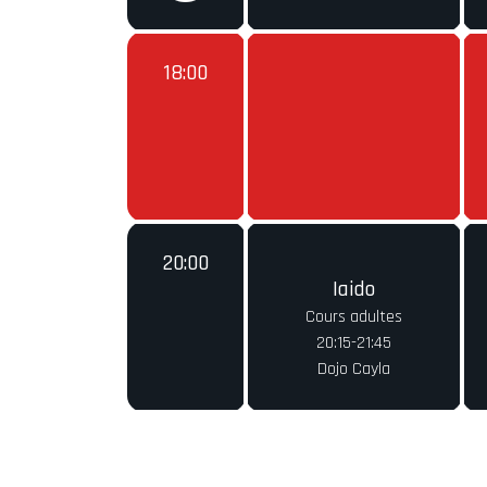
18:00
20:00
Iaido
Cours adultes
20:15-21:45
Dojo Cayla