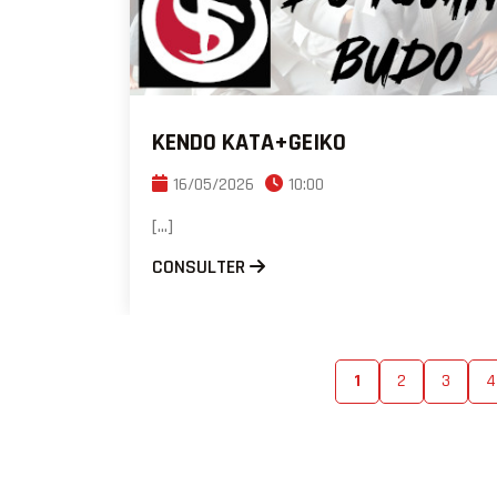
KENDO KATA+GEIKO
16/05/2026
10:00
[...]
CONSULTER
1
2
3
4