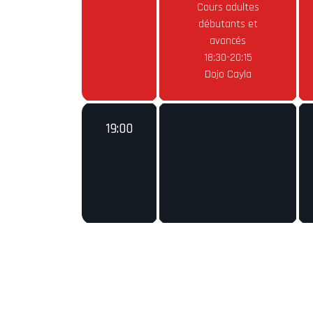
Cours adultes
débutants et
avancés
18:30-20:15
Dojo Cayla
19:00