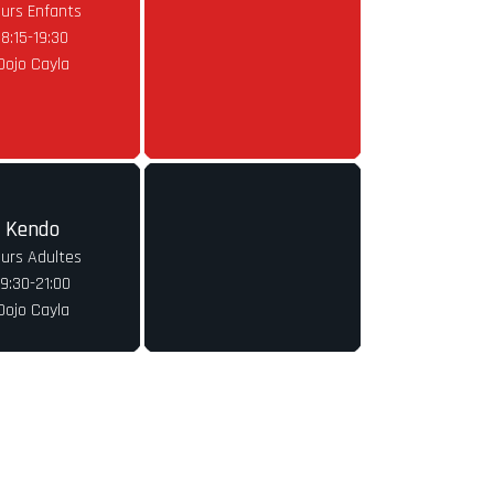
urs Enfants
18:15-19:30
Dojo Cayla
Kendo
urs Adultes
19:30-21:00
Dojo Cayla