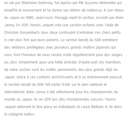
en vie par Stéphane Garlinsky, fut reprise par Me Susumu Watanabe qui
amplifia le mouvement et lui donna ses lettres de noblesse. A son retour
du Japon en 1985, Jean-Louis Pieraggi reprit la section, assisté par Alain
Jenny. En 2011, Yannis Jaquet créa une section enfants avec l'aide de
Christian Gonzenbach, tous deux continuant d'entraîner ces chers petits
à crier plus fort que leurs parents. La section kendô du SDK entretient
des relations privilégiées avec plusieurs grands maîtres japonais qui
nous font l'honneur de nous rendre visite régulièrement pour des stages
ou, plus simplement, pour une halte amicale. D'autre part, les membres
de notre section sont les invités permanents des plus grands dôjô du
Japon. Grâce à ces contacts enrichissants et à un entraînement poussé,
la section kendô du SDK fait parler d'elle sur le plan national et
international. Alain Jenny a été sélectionné pour les championnats du
monde au Japon, et, en 2011 lors des championnats suisses, Yannis
Jaquet obtenant la 1ère place en individuels et Laure Bellivier la 3e dans
la catégorie ladies.